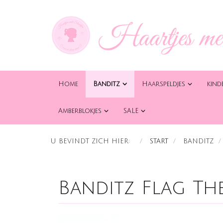
Home
Banditz
Haarspeldjes
kind
Amberblokjes
SALE
U BEVINDT ZICH HIER:
START
BANDITZ
Banditz Flag T