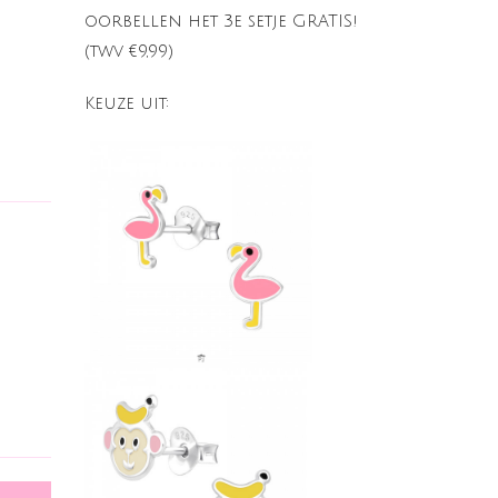
oorbellen het 3e setje GRATIS!
(twv €9,99)
Keuze uit: