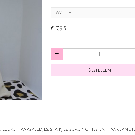
twv €15,-
€ 7,95
leuke haarspeldjes, strikjes, scrunchies en haarbandje