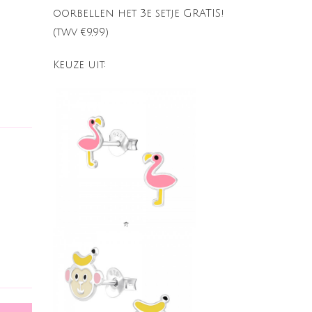
oorbellen het 3e setje GRATIS!
(twv €9,99)
Keuze uit: