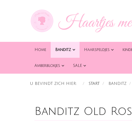
Home
Banditz
Haarspeldjes
kind
Amberblokjes
SALE
U BEVINDT ZICH HIER:
START
BANDITZ
Banditz Old Ros